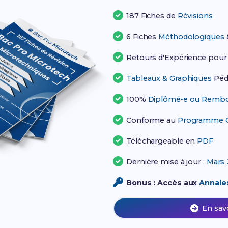
187 Fiches de
Révisions
6 Fiches
Méthodologiques
Retours d'Expérience pou
Tableaux & Graphiques
Péd
100%
Diplômé•e ou Rembo
Conforme au
Programme Of
Téléchargeable en
PDF
Dernière mise à jour :
Mars 
Bonus : Accès aux
Annales
En sav