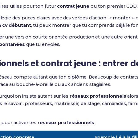
aires utiles pour ton futur
contrat jeune
ou ton premier CDD.
légie des puces claires avec des verbes d’action : « monter », « r
n
cv débutant
, tu peux montrer que tu comprends déjà le fon
rer une version courte orientée production et une autre orien
spontanées
que tu envoies.
onnels et contrat jeune : entrer d
éseau compte autant que ton diplôme. Beaucoup de contrats e
râce au bouche-à-oreille ou aux anciens stagiaires.
quoi on insiste autant sur les
réseaux professionnels
alors
 le savoir : professeurs, maître(sse) de stage, camarades, fami
 pour activer tes
réseaux professionnels
:
ction concrète
Exemple lié à la fil