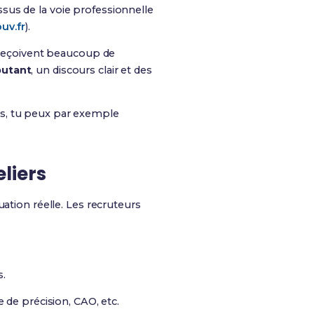
sus de la voie professionnelle
uv.fr
).
s reçoivent beaucoup de
butant
, un discours clair et des
ns, tu peux par exemple
liers
uation réelle. Les recruteurs
s.
de précision, CAO, etc.