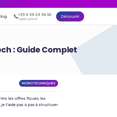
+33 9 39 03 36 55
log
Découvrir
(appel gratuit)
ech : Guide Complet
MICROTECHNIQUES
re les offres floues, les
, je t’aide pas à pas à structurer