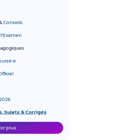
&
Conseils
r
l'Examen
agogiques
ursé•e
ficiel
2026
, Sujets & Corrigés
oir plus