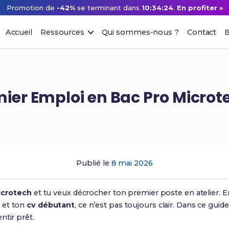
Promotion de
-42%
se terminant dans
10:34:23
.
En profiter »
Accueil
Ressources
Qui sommes-nous ?
Contact
B
ier Emploi en Bac Pro Microt
Publié le
8 mai 2026
icrotech
et tu veux décrocher ton premier poste en atelier. Ent
 et ton
cv débutant
, ce n’est pas toujours clair. Dans ce guide
entir prêt.