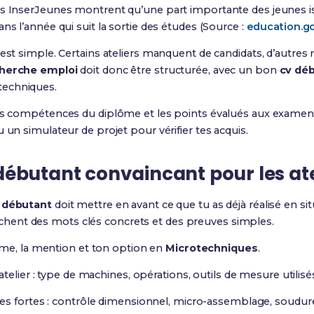
es InserJeunes montrent qu’une part importante des jeunes is
ns l’année qui suit la sortie des études (Source :
education.go
 est simple. Certains ateliers manquent de candidats, d’autre
herche emploi
doit donc être structurée, avec un bon
cv dé
techniques.
les compétences du diplôme et les points évalués aux exame
 un simulateur de projet pour vérifier tes acquis.
ébutant convaincant pour les ate
 débutant
doit mettre en avant ce que tu as déjà réalisé en sit
 cherchent des mots clés concrets et des preuves simples.
ôme, la mention et ton option en
Microtechniques
.
telier : type de machines, opérations, outils de mesure utilisé
s fortes : contrôle dimensionnel, micro-assemblage, soudure 