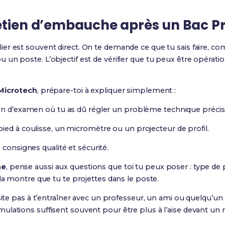
retien d’embauche après un Bac P
ier est souvent direct. On te demande ce que tu sais faire, com
un poste. L’objectif est de vérifier que tu peux être opérati
Microtech
, prépare-toi à expliquer simplement :
on d’examen où tu as dû régler un problème technique précis
ied à coulisse, un micromètre ou un projecteur de profil.
 consignes qualité et sécurité.
he
, pense aussi aux questions que toi tu peux poser : type de pr
ela montre que tu te projettes dans le poste.
ésite pas à t’entraîner avec un professeur, un ami ou quelqu’un
lations suffisent souvent pour être plus à l’aise devant un r