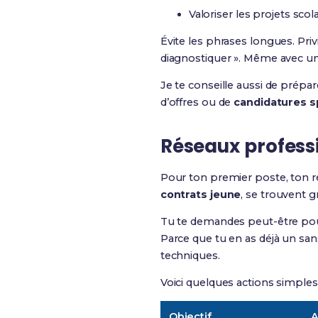
Valoriser les projets scol
Évite les phrases longues. Privi
diagnostiquer ». Même avec u
Je te conseille aussi de prépa
d’offres ou de
candidatures 
Réseaux professi
Pour ton premier poste, ton r
contrats jeune
, se trouvent g
Tu te demandes peut-être pour
Parce que tu en as déjà un sans
techniques.
Voici quelques actions simples
Objectif
A