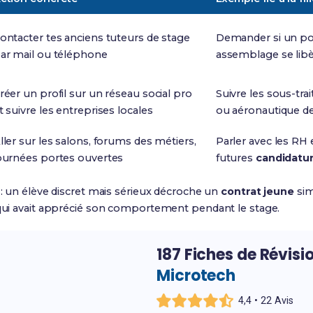
ontacter tes anciens tuteurs de stage
Demander si un po
ar mail ou téléphone
assemblage se lib
réer un profil sur un réseau social pro
Suivre les sous-tra
t suivre les entreprises locales
ou aéronautique de
ller sur les salons, forums des métiers,
Parler avec les RH 
ournées portes ouvertes
futures
candidatu
o : un élève discret mais sérieux décroche un
contrat jeune
sim
r qui avait apprécié son comportement pendant le stage.
187 Fiches de Révisi
Microtech
4,4 • 22 Avis