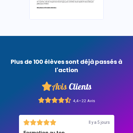
Plus de 100 élèves sont déjà passés à
l'action
Avis
Clients
4,4 • 22 Avis
Il y a 5 jours
30
bon accompagnement