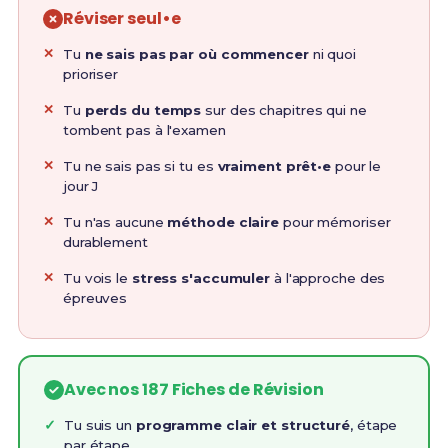
Réviser seul•e
Tu
ne sais pas par où commencer
ni quoi
prioriser
Tu
perds du temps
sur des chapitres qui ne
tombent pas à l'examen
Tu ne sais pas si tu es
vraiment prêt•e
pour le
jour J
Tu n'as aucune
méthode claire
pour mémoriser
durablement
Tu vois le
stress s'accumuler
à l'approche des
épreuves
Avec nos 187 Fiches de Révision
Tu suis un
programme clair et structuré
, étape
par étape