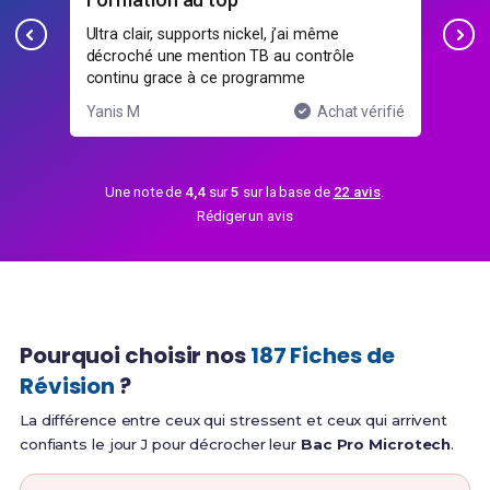
kel, j’ai même
Les profs répondent vite, même pour le
TB au contrôle
questions techniques un peu pointues s
ogramme
micro mécanique.
Achat vérifié
Hugo M.
Achat v
Une note de
4,4
sur
5
sur la base de
22 avis
.
Rédiger un avis
Pourquoi choisir nos
187 Fiches de
Révision
?
La différence entre ceux qui stressent et ceux qui arrivent
confiants le jour J pour décrocher leur
Bac Pro Microtech
.