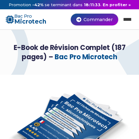
Promotion
-42%
se terminant dans
18:11:32
.
En profiter »
Bac Pro
Commander
Microtech
E-Book de Révision Complet (187
pages) –
Bac Pro Microtech