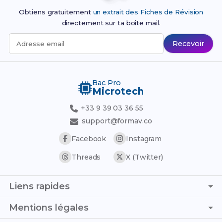
efcformation.com
Obtiens gratuitement
un extrait des Fiches de Révision
studi.com
directement sur ta boîte mail.
campus-des-ecoles.fr
Recevoir
Adresse email
sfaformation.com
De plus, la majorité de ces organismes en distanciel
proposent un financement complet grâce à la
Bac Pro
formation continue
, le
contrat d'apprentissage
, le
Microtech
CPF
, l'organisme
France Travail
, le
plan de
licenciement
ou encore des
aides régionales
+33 9 39 03 36 55
spécifiques
.
support@formav.co
Facebook
Instagram
Threads
X (Twitter)
Liens rapides
Page d'accueil
Mentions légales
Simulateur de notes