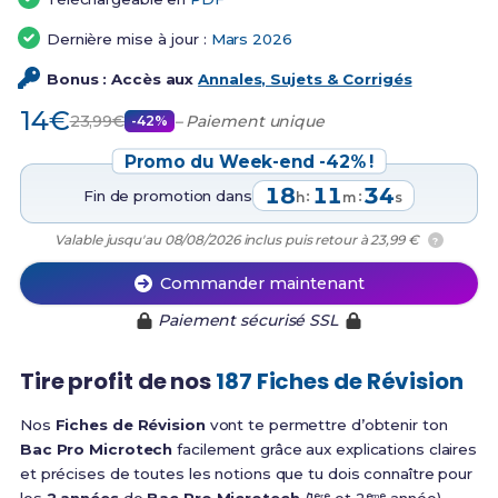
Dernière mise à jour :
Mars 2026
Bonus : Accès aux
Annales, Sujets & Corrigés
14€
23,99€
– Paiement unique
-42%
Promo du Week-end -42% !
18
11
34
Fin de promotion dans
:
:
h
m
s
Valable jusqu'au 08/08/2026 inclus puis retour à 23,99 €
?
Commander maintenant
Paiement sécurisé SSL
Tire profit de nos
187 Fiches de Révision
Nos
Fiches de Révision
vont te permettre d’obtenir ton
Bac Pro Microtech
facilement grâce aux explications claires
et précises de toutes les notions que tu dois connaître pour