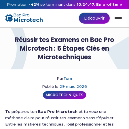
Promotion
-42%
se terminant dans
10:24:46
.
En profiter »
Bac Pro
Découvrir
Microtech
Réussir tes Examens en Bac Pro
Microtech : 5 Étapes Clés en
Microtechniques
Par
Tom
Publié le
29 mars 2026
MICROTECHNIQUES
Tu prépares ton
Bac Pro Microtech
et tu veux une
méthode claire pour réussir tes examens sans t’épuiser.
Entre les matières techniques, l’oral professionnel et les