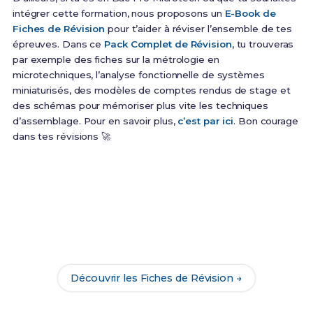
intégrer cette formation, nous proposons un
E-Book de
Fiches de Révision
pour t’aider à réviser l’ensemble de tes
épreuves. Dans ce
Pack Complet de Révision
, tu trouveras
par exemple des fiches sur la métrologie en
microtechniques, l’analyse fonctionnelle de systèmes
miniaturisés, des modèles de comptes rendus de stage et
des schémas pour mémoriser plus vite les techniques
d’assemblage. Pour en savoir plus,
c’est par ici
. Bon courage
dans tes révisions 🚀
Prêt(e) à réussir ton examen ?
Révise efficacement avec nos
187 Fiches de
Révision
pour le Bac Pro Microtech et maximise tes
chances de réussite !
Découvrir les Fiches de Révision →