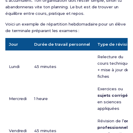
s’accumulent. Ton organisation doit rester simple, sinon tu
abandonneras vite ton planning. Le but est de trouver un
équilibre entre cours, pratique et repos.
Voici un exemple de répartition hebdomadaire pour un élève
de terminale préparant les examens :
Jour
Durée de travail personnel
Type de révision
Relecture du
cours technique
Lundi
45 minutes
+ mise à jour des
fiches
Exercices ou
sujets corrigés
Mercredi
1 heure
en sciences
appliquées
Révision de l’
oral
professionnel
Vendredi
45 minutes