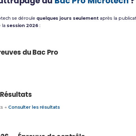
rattrapage du
Bac Pro Microtech
?
otech se déroule
quelques jours seulement
après la publicat
e la
session 2026
:
reuves du Bac Pro
 Résultats
ts →
Consulter les résultats