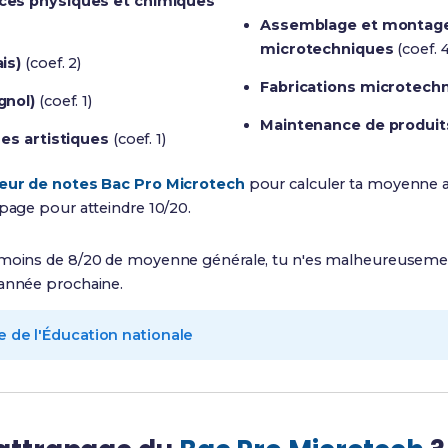
ces physiques et chimiques
Assemblage et montage
microtechniques
(coef. 4
is)
(coef. 2)
Fabrications microtechn
gnol)
(coef. 1)
Maintenance de produit
res artistiques
(coef. 1)
eur de notes Bac Pro Microtech
pour calculer ta moyenne a
apage pour atteindre 10/20.
 moins de 8/20 de moyenne générale, tu n'es malheureusem
'année prochaine.
e de l'Éducation nationale