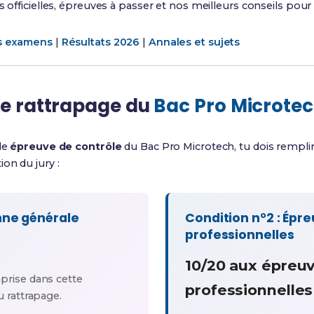
s officielles, épreuves à passer et nos meilleurs conseils pour 
es examens
|
Résultats 2026
|
Annales et sujets
le rattrapage du
Bac Pro Microte
 le
épreuve de contrôle
du Bac Pro Microtech, tu dois rempli
ion du jury :
nne générale
Condition n°2 : Épr
professionnelles
10/20 aux épreu
prise dans cette
professionnelles
 rattrapage.