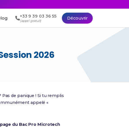
+33 9 39 03 36 55
log
Découvrir
(appel gratuit)
Session 2026
Pas de panique ! Si tu remplis
ommunément appelé «
apage du Bac Pro Microtech