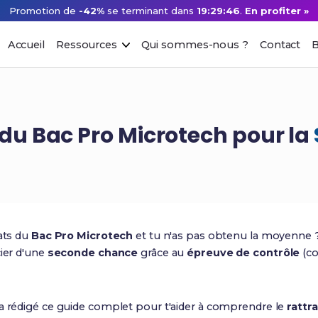
Promotion de
-42%
se terminant dans
19:29:45
.
En profiter »
Accueil
Ressources
Qui sommes-nous ?
Contact
B
du Bac Pro Microtech pour la
tats du
Bac Pro Microtech
et tu n'as pas obtenu la moyenne ? 
cier d'une
seconde chance
grâce au
épreuve de contrôle
(c
 a rédigé ce guide complet pour t'aider à comprendre le
rattr