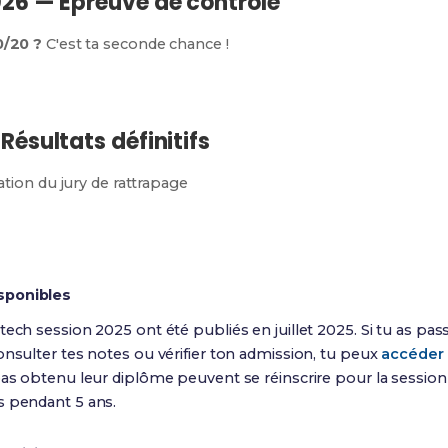
 2026 — Épreuve de contrôle
0/20 ?
C'est ta seconde chance !
 Résultats définitifs
ation du jury de rattrapage
sponibles
tech session 2025 ont été publiés en juillet 2025. Si tu as p
onsulter tes notes ou vérifier ton admission, tu peux
accéder 
 pas obtenu leur diplôme peuvent se réinscrire pour la sessio
s pendant 5 ans.