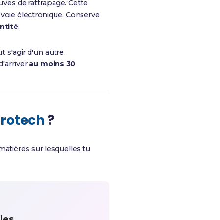
euves de rattrapage. Cette
 voie électronique. Conserve
ntité
.
t s'agir d'un autre
d'arriver
au moins 30
crotech
?
 matières sur lesquelles tu
ales