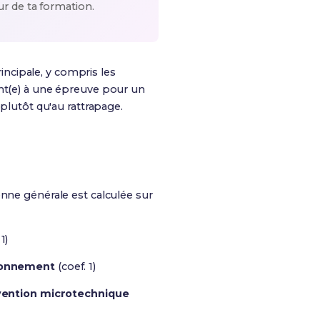
ur de ta formation.
rincipale, y compris les
ent(e) à une épreuve pour un
 plutôt qu'au rattrapage.
enne générale est calculée sur
1)
ronnement
(coef. 1)
rvention microtechnique