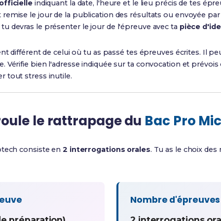
fficielle
indiquant la date, l'heure et le lieu précis de tes épr
emise le jour de la publication des résultats ou envoyée par
u devras le présenter le jour de l'épreuve avec ta
pièce d'ide
nt différent de celui où tu as passé tes épreuves écrites. Il peu
Vérifie bien l'adresse indiquée sur ta convocation et prévois 
r tout stress inutile.
ule le rattrapage du
Bac Pro Mi
otech consiste en
2 interrogations orales
. Tu as le choix des
reuve
Nombre d'épreuves
de préparation)
2 interrogations or