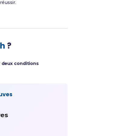
réussir.
ch
?
r
deux conditions
euves
ves