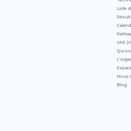
Techn
Liste 
Résult
Calend
Rattra
VAE (V
Qui s
L'org
Espac
Nous c
Blog