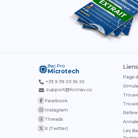
Bac Pro
Liens
Microtech
Page d
+33 9 39 03 36 55
Simula
support@formav.co
Trouve
Facebook
Trouve
Instagram
Référen
Threads
Annale
X (Twitter)
Les Ba