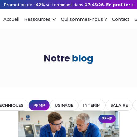
Promotion de
-42%
se terminant dans
07:45:28
.
En profiter »
Accueil
Ressources
Qui sommes-nous ?
Contact
B
Notre
blog
ECHNIQUES
PFMP
USINAGE
INTERIM
SALAIRE
PFMP