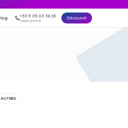
+33 9 39 03 36 55
log
Découvrir
(appel gratuit)
AUTRES